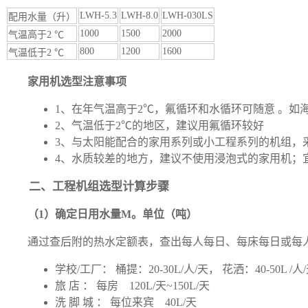
LWH-5.3
LWH-8.0
LWH-030LS
配用水量（升）
1000
1500
2000
气温高于2 ℃
800
1200
1600
气温低于2 ℃
家用机选型注意事项
1、在年气温高于2℃，氟循环和水循环可随意 。如
2、气温低于2℃的地区，建议用氟循环较好
3、与太阳能配合的家用系列或小工程系列的机组，
4、水质较差的地方，建议不使用浸泡式的家用机；
二、工程机组选型计算步骤
（1）确定日用水量M。单位（吨）
通过查后附的热水定额表，查出每人每日、每床每日或每人
学校/工厂： 桶提：20-30L/人/天， 花洒：40-50L /人
旅 店 ： 每房 120L/天~150L/天
洗 脚 城 ： 每位来宾 40L/天