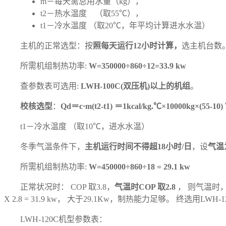
m－每天需总用水量（kg），
t2－热水温度 （取55℃），
t1－冷水温度 （取20℃，年平均计算进水水温）
主机的正常选型：按
照每天运行12小时计算，
选主机台数
所需机组制热功率:
W=350000÷860÷12=33.9 kw
查参数表可选用:
LWH-100C(双压机)以上的机组
。
校核选型
：
Qd＝c·m(t2-t1) ＝1kcal/kg.℃×10000kg×(55-10)
t1－冷水温度 （取10℃，进水水温）
冬季气温条件下，
主机运行时间不得超18小时/日
，设
气温
所需机组制热功率:
W=450000÷860÷18 = 29.1 kw
正常状况时： COP 取3.8，
气温时COP 取2.8
， 则气温时，LW
X 2.8 = 31.9 kw， 大于29.1Kw，制热能力足够。 终选用LW
LWH-120C机型参数表：