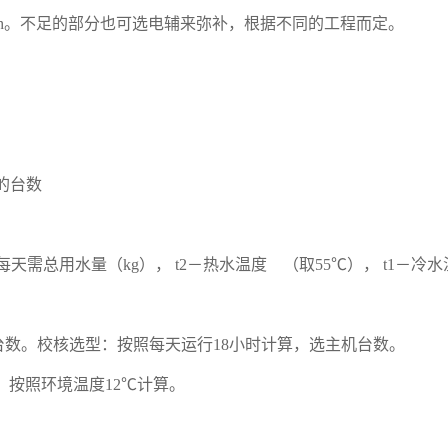
M)/h。不足的部分也可选电辅来弥补，根据不同的工程而定。
的台数
每天需总用水量（kg），
t2－热水温度 （取55℃），
t1－冷水
台数。校核选型：按照每天运行18小时计算，选主机台数。
型：按照环境温度12℃计算。