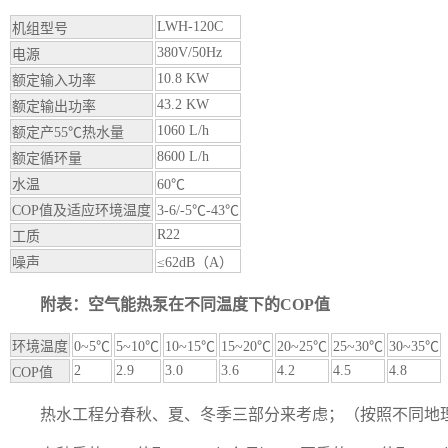
LWH-120C
机组型号
380V/50Hz
电源
10.8 KW
额定输入功率
43.2 KW
额定输出功率
1060 L/h
额定产55℃热水量
8600 L/h
额定循环量
水温
60℃
COP值及适应环境温度
3-6/-5℃-43℃
R22
工质
噪声
≤62dB（A）
附表：空气能热泵在不同温度下的COP值
环境温度
0~5℃
5~10℃
10~15℃
15~20℃
20~25℃
25~30℃
30~35℃
2
2.9
3.0
3.6
4.2
4.5
4.8
COP值
热水工程分春秋、夏、冬季三部分来考虑；（按照不同地理