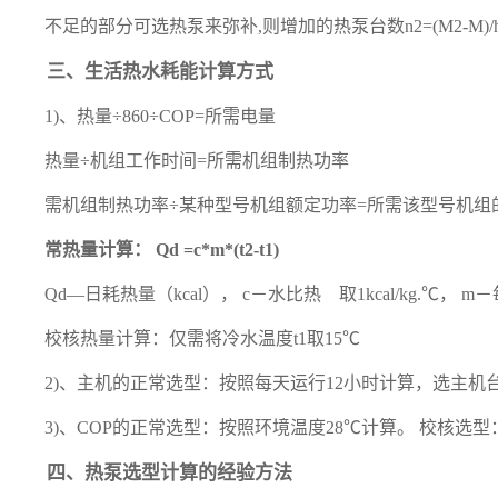
不足的部分可选热泵来弥补,则增加的热泵台数n2=(M2-
三、生活热水耗能计算方式
1)、热量÷860÷COP=所需电量
热量÷机组工作时间=所需机组制热功率
需机组制热功率÷某种型号机组额定功率=所需该型号机组
常热量计算： Qd =c*m*(t2-t1)
Qd—日耗热量（kcal），
c－水比热 取1kcal/kg.℃， m
－
校核热量计算：仅需将冷水温度t1取15℃
2)、主机的正常选型：按照每天运行12小时计算，选主机
3)、COP的正常选型：按照环境温度28℃计算。 校核选
四、热泵选型计算的经验方法