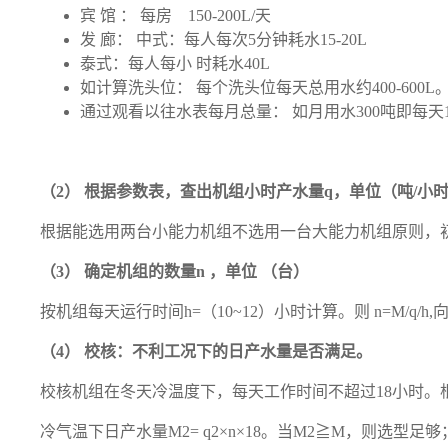
宾 馆 ： 每房 150-200L/天
发 廊： 中式：每人每次5分钟耗水15-20L
泰式：每人每小 时耗水40L
如计算洗头位： 每个洗头位每天总用水约400-600L
通过观看以往水表每月总量： 如月用水300吨即每天
（2） 根据参数表，查出机组小时产水量q，单位（吨/小
根据能选用两台小能力机组不选用一台大能力机组原则，
（3） 确定机组的数量n ，单位 （台）
按机组每天运行时间h=（10~12）小时计算。则 n=M/q/
（4） 校核：不利工况下的日产水量是否满足。
校核机组在冬天冷温度下，每天工作时间不超过18小时。
冷气温下日产水量M2= q2×n×18。当M2≧M，则选型足