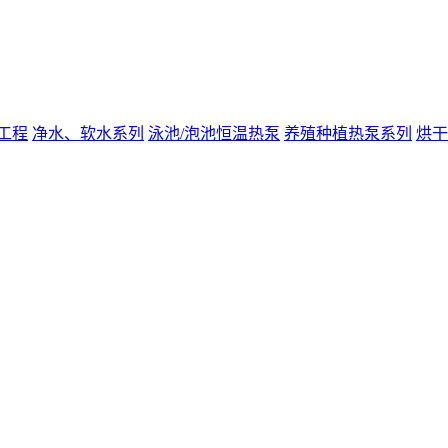
工程
净水、软水系列
泳池/泡池恒温热泵
养殖种植热泵系列
烘干