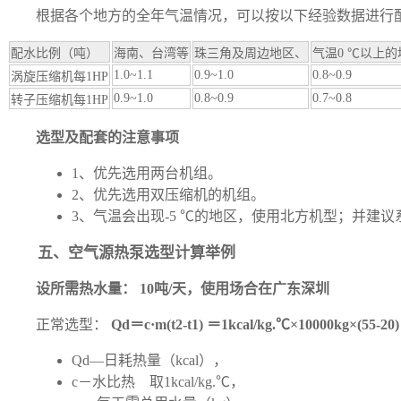
根据各个地方的全年气温情况，可以按以下经验数据进行
配水比例（吨）
海南、台湾等
珠三角及周边地区、
气温0 ℃以上的
1.0~1.1
0.9~1.0
0.8~0.9
涡旋压缩机每1HP
0.9~1.0
0.8~0.9
0.7~0.8
转子压缩机每1HP
选型及配套的注意事项
1、优先选用两台机组。
2、优先选用双压缩机的机组。
3、气温会出现-5 ℃的地区，使用北方机型；并建
五、空气源热泵选型计算举例
设所需热水量： 10吨/天，使用场合在广东深圳
正常选型：
Qd＝c·m(t2-t1)
＝1kcal/kg.℃×10000kg×(55-20
Qd—日耗热量（kcal），
c－水比热 取1kcal/kg.℃，