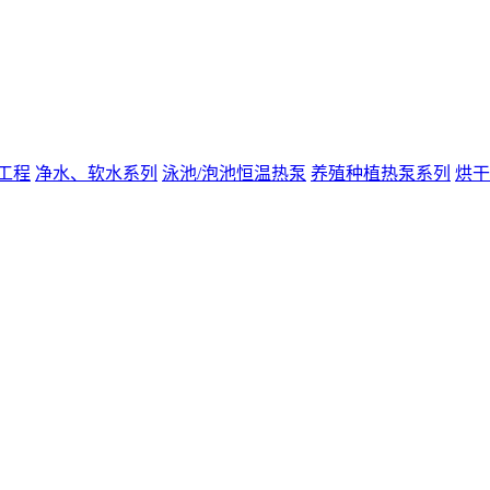
工程
净水、软水系列
泳池/泡池恒温热泵
养殖种植热泵系列
烘干